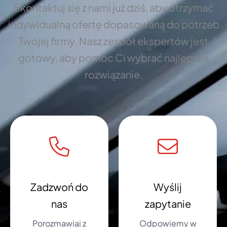
Skontaktuj się z nami już dziś, aby otrzymać
indywidualną ofertę dopasowaną do potrzeb
Twojej firmy. Nasz zespół ekspertów jest
gotowy, aby pomóc Ci wybrać najlepsze
rozwiązanie.
Zadzwoń do
Wyślij
nas
zapytanie
Porozmawiaj z
Odpowiemy w