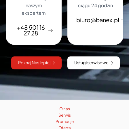
naszym
ciągu 24 godzin
ekspertem
biuro@banex.pl
+48 501 16
27 28
Poznaj Nas lepiej
Usługi serwisowe
O nas
Serwis
Promocje
Oferta