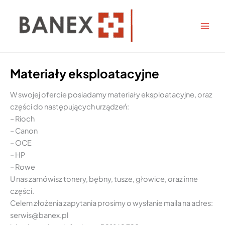
Przejdź
do
treści
Materiały eksploatacyjne
W swojej ofercie posiadamy materiały eksploatacyjne, oraz
części do następujących urządzeń:
– Rioch
– Canon
– OCE
– HP
– Rowe
U nas zamówisz tonery, bębny, tusze, głowice, oraz inne
części.
Celem złożenia zapytania prosimy o wysłanie maila na adres:
serwis@banex.pl