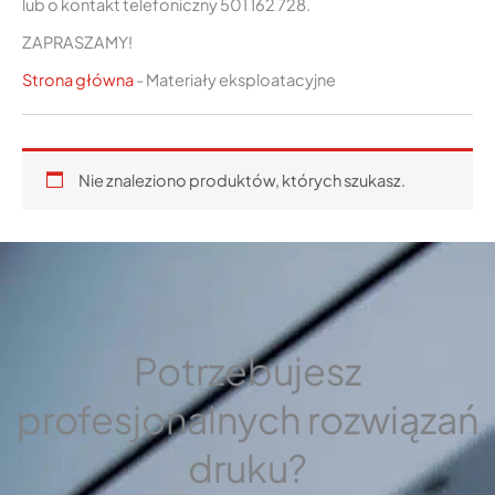
lub o kontakt telefoniczny 501 162 728.
ZAPRASZAMY!
Strona główna
-
Materiały eksploatacyjne
Nie znaleziono produktów, których szukasz.
Potrzebujesz
profesjonalnych rozwiązań
druku?