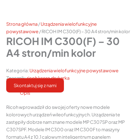
Strona główna
/
Urządzenia wielofunkcyjne
powystawowe
/ RICOH IM C300(F) – 30 A4 stron/min kolor
RICOH IM C300(F) – 30
A4 stron/min kolor
Kategoria:
Urządzenia wielofunkcyjne powystawowe
Znacznik:
ricoh ksero drukarka
Skontaktuj się z nami
Opis
Ricoh wprowadził do swojej oferty nowe modele
kolorowych urządzeń wileofunkcyjnych. Urządzenia te
zastępiły dobrze nam znane modele MP C307SP oraz MP
C307SPF. Modele IM C300 oraz IM C300F to maszyny
formatu A4 z 10,1 calowym inteligentnym panelem