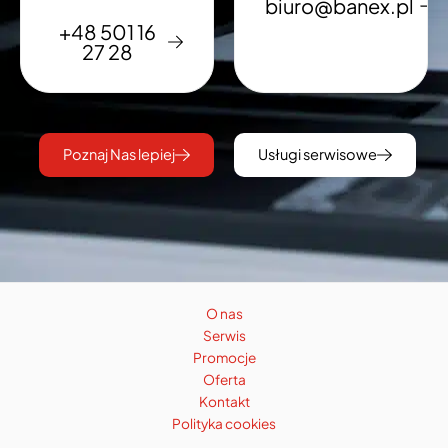
biuro@banex.pl
+48 501 16
27 28
Poznaj Nas lepiej
Usługi serwisowe
O nas
Serwis
Promocje
Oferta
Kontakt
Polityka cookies