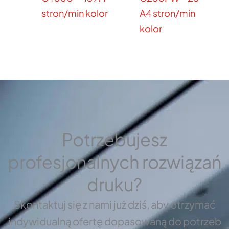
stron/min kolor
A4 stron/min
kolor
Potrzebujesz
profesjonalnych rozwiązań
druku?
Skontaktuj się z nami już dziś, aby otrzymać
indywidualną ofertę dopasowaną do potrzeb