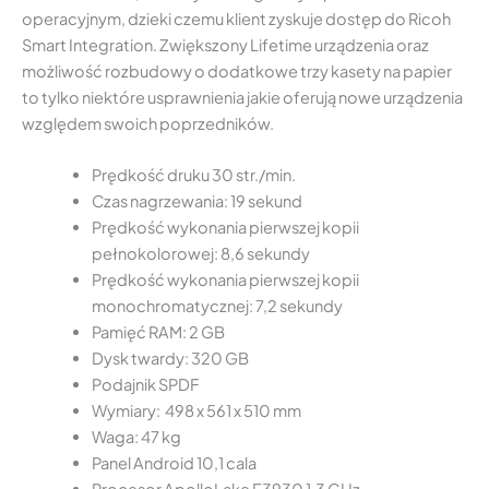
operacyjnym, dzieki czemu klient zyskuje dostęp do Ricoh
Smart Integration. Zwiększony Lifetime urządzenia oraz
możliwość rozbudowy o dodatkowe trzy kasety na papier
to tylko niektóre usprawnienia jakie oferują nowe urządzenia
względem swoich poprzedników.
Prędkość druku 30 str./min.
Czas nagrzewania: 19 sekund
Prędkość wykonania pierwszej kopii
pełnokolorowej: 8,6 sekundy
Prędkość wykonania pierwszej kopii
monochromatycznej: 7,2 sekundy
Pamięć RAM: 2 GB
Dysk twardy: 320 GB
Podajnik SPDF
Wymiary: 498 x 561 x 510 mm
Waga: 47 kg
Panel Android 10,1 cala
Procesor ApolloLake E3930 1,3 GHz