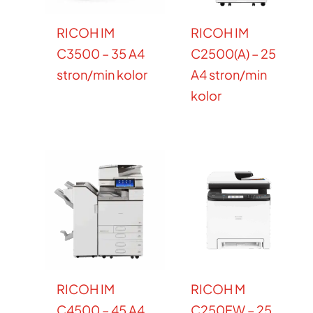
RICOH IM
RICOH IM
C3500 – 35 A4
C2500(A) – 25
stron/min kolor
A4 stron/min
kolor
RICOH IM
RICOH M
C4500 – 45 A4
C250FW – 25