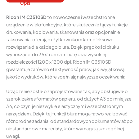
Opis
Ricoh IM C3510SD
to nowoczesne i wszechstronne
urządzenie wielofunkcyjne, które skutecznie łączy funkcje
drukowania, kopiowania, skanowania oraz opcjonalnie
faksowania, oferując użytkownikom kompleksowe
rozwiązania dla każdego biura. Dzięki prędkości druku
wynoszącej do 35 stron na minutę oraz wysokiej
rozdzielczości 1200 x 1200 dpi, Ricoh IM C3510SD
gwarantuje zarówno efektywność pracy, jak i wyjątkową
jakość wydruków, które spełniają najwyższe oczekiwania.
Urządzenie zostało zaprojektowane tak, aby obsługiwało
szeroki zakres formatów papieru, od dużych A3 po mniejsze
A6, co czyni je niezwykle elastycznym i wszechstronnym
narzędziem. Dzięki tej funkcji biura mogą łatwo realizować
różnorodne zadania, od standardowych dokumentów aż po
niestandardowe materiały, które wymagają szczególnej
uwagi.