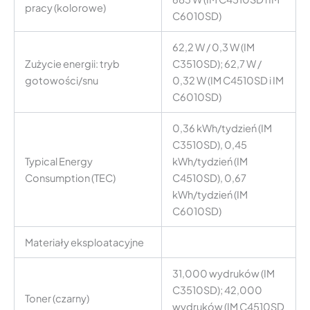
pracy (kolorowe)
C6010SD)
62,2 W / 0,3 W (IM
Zużycie energii: tryb
C3510SD); 62,7 W /
gotowości/snu
0,32 W (IM C4510SD i IM
C6010SD)
0,36 kWh/tydzień (IM
C3510SD), 0,45
Typical Energy
kWh/tydzień (IM
Consumption (TEC)
C4510SD), 0,67
kWh/tydzień (IM
C6010SD)
Materiały eksploatacyjne
31,000 wydruków (IM
C3510SD); 42,000
Toner (czarny)
wydruków (IM C4510SD