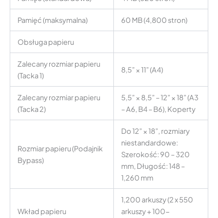
Pamięć (maksymalna)
60 MB (4,800 stron)
Obsługa papieru
Zalecany rozmiar papieru
8,5” × 11” (A4)
(Tacka 1)
Zalecany rozmiar papieru
5,5” × 8,5” – 12” × 18” (A3
(Tacka 2)
– A6, B4 – B6), Koperty
Do 12” × 18”, rozmiary
niestandardowe:
Rozmiar papieru (Podajnik
Szerokość: 90 – 320
Bypass)
mm, Długość: 148 –
1,260 mm
1,200 arkuszy (2 x 550
Wkład papieru
arkuszy + 100-