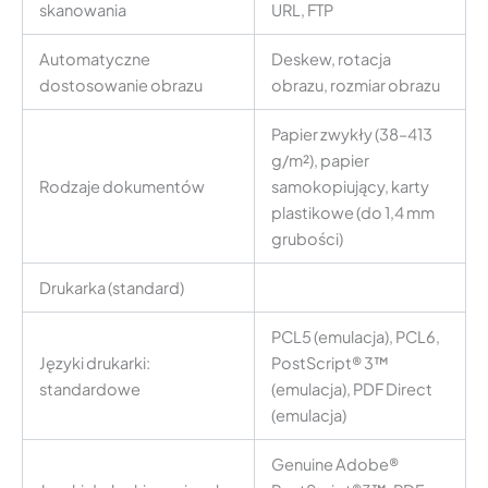
skanowania
URL, FTP
Automatyczne
Deskew, rotacja
dostosowanie obrazu
obrazu, rozmiar obrazu
Papier zwykły (38–413
g/m²), papier
Rodzaje dokumentów
samokopiujący, karty
plastikowe (do 1,4 mm
grubości)
Drukarka (standard)
PCL5 (emulacja), PCL6,
Języki drukarki:
PostScript® 3™
standardowe
(emulacja), PDF Direct
(emulacja)
Genuine Adobe®