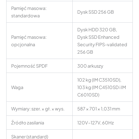
Pamięć masowa:
Dysk SSD 256 GB
standardowa
Dysk HDD 320 GB,
Pamięć masowa:
Dysk SSD Enhanced
opcjonalna
Security FIPS-validated
256 GB
Pojemność SPDF
300 arkuszy
102 kg (IM C3510SD),
Waga
103 kg (IM C4510SD i IM
C6010SD)
Wymiary: szer. × gł. × wys.
587 × 701 × 1,031 mm
Źródło zasilania
120V–127V, 60Hz
Skaner (standard)