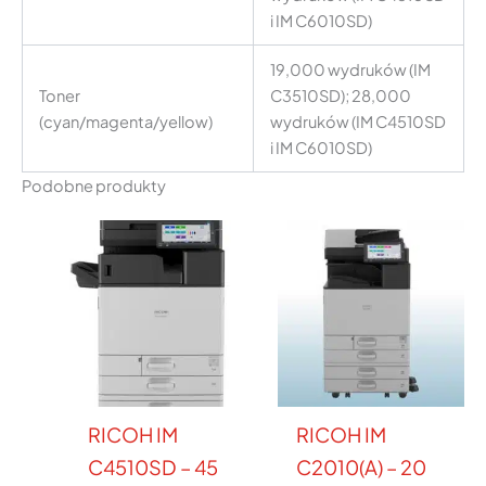
i IM C6010SD)
19,000 wydruków (IM
Toner
C3510SD); 28,000
(cyan/magenta/yellow)
wydruków (IM C4510SD
i IM C6010SD)
Podobne produkty
RICOH IM
RICOH IM
C4510SD – 45
C2010(A) – 20