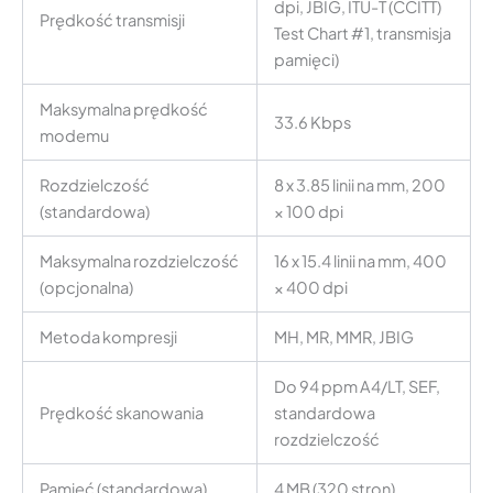
dpi, JBIG, ITU-T (CCITT)
Prędkość transmisji
Test Chart #1, transmisja
pamięci)
Maksymalna prędkość
33.6 Kbps
modemu
Rozdzielczość
8 x 3.85 linii na mm, 200
(standardowa)
× 100 dpi
Maksymalna rozdzielczość
16 x 15.4 linii na mm, 400
(opcjonalna)
× 400 dpi
Metoda kompresji
MH, MR, MMR, JBIG
Do 94 ppm A4/LT, SEF,
Prędkość skanowania
standardowa
rozdzielczość
Pamięć (standardowa)
4 MB (320 stron)