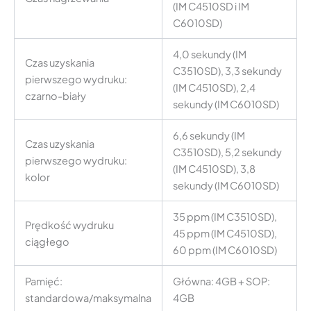
(IM C4510SD i IM
C6010SD)
4,0 sekundy (IM
Czas uzyskania
C3510SD), 3,3 sekundy
pierwszego wydruku:
(IM C4510SD), 2,4
czarno-biały
sekundy (IM C6010SD)
6,6 sekundy (IM
Czas uzyskania
C3510SD), 5,2 sekundy
pierwszego wydruku:
(IM C4510SD), 3,8
kolor
sekundy (IM C6010SD)
35 ppm (IM C3510SD),
Prędkość wydruku
45 ppm (IM C4510SD),
ciągłego
60 ppm (IM C6010SD)
Pamięć:
Główna: 4GB + SOP:
standardowa/maksymalna
4GB