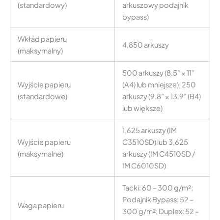
(standardowy)
arkuszowy podajnik
bypass)
Wkład papieru
4,850 arkuszy
(maksymalny)
500 arkuszy (8.5” × 11”
Wyjście papieru
(A4) lub mniejsze); 250
(standardowe)
arkuszy (9.8” × 13.9” (B4)
lub większe)
1,625 arkuszy (IM
Wyjście papieru
C3510SD) lub 3,625
(maksymalne)
arkuszy (IM C4510SD /
IM C6010SD)
Tacki: 60 – 300 g/m²;
Podajnik Bypass: 52 –
Waga papieru
300 g/m²; Duplex: 52 –