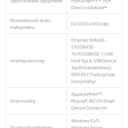
Języki drukarki: opcjonalne
PostScript®3™, PDF
Direct od Adobe®
Rozdzielczość druku
Do 1200 x 1200 dpi
maksymalna
Ethernet 10BASE-
T/100BASE-
TX/1000BASE-T, USB
Interfejs sieciowy
Host Typ A, USB Device
Typ B (standardowy);
IEEE 802.11 a/b/g/n/ac
(opcjonalny)
Apple AirPrint™,
Druk mobilny
Mopria®, RICOH Smart
Device Connector
Windows 10/11,
Środowiska Windows
Windows Server