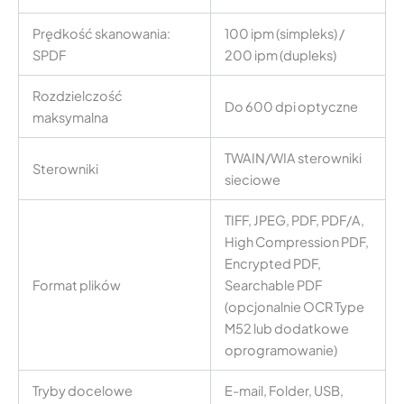
Prędkość skanowania:
100 ipm (simpleks) /
SPDF
200 ipm (dupleks)
Rozdzielczość
Do 600 dpi optyczne
maksymalna
TWAIN/WIA sterowniki
Sterowniki
sieciowe
TIFF, JPEG, PDF, PDF/A,
High Compression PDF,
Encrypted PDF,
Format plików
Searchable PDF
(opcjonalnie OCR Type
M52 lub dodatkowe
oprogramowanie)
Tryby docelowe
E-mail, Folder, USB,