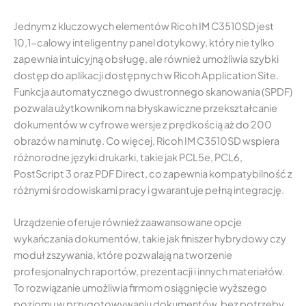
Jednym z kluczowych elementów Ricoh IM C3510SD jest
10,1-calowy inteligentny panel dotykowy, który nie tylko
zapewnia intuicyjną obsługę, ale również umożliwia szybki
dostęp do aplikacji dostępnych w Ricoh Application Site.
Funkcja automatycznego dwustronnego skanowania (SPDF)
pozwala użytkownikom na błyskawiczne przekształcanie
dokumentów w cyfrowe wersje z prędkością aż do 200
obrazów na minutę. Co więcej, Ricoh IM C3510SD wspiera
różnorodne języki drukarki, takie jak PCL5e, PCL6,
PostScript 3 oraz PDF Direct, co zapewnia kompatybilność z
różnymi środowiskami pracy i gwarantuje pełną integrację.
Urządzenie oferuje również zaawansowane opcje
wykańczania dokumentów, takie jak finiszer hybrydowy czy
moduł zszywania, które pozwalają na tworzenie
profesjonalnych raportów, prezentacji i innych materiałów.
To rozwiązanie umożliwia firmom osiągnięcie wyższego
poziomu w przygotowywaniu dokumentów, bez potrzeby