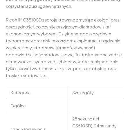
korzystania z usług zewnętrznych.
Ricoh IM C3510SD zaprojektowano z myślą o ekologii oraz
oszczędności, co czyni je przyjaznym dla środowiska i
ekonomicznym wyborem. Dzięki energooszczędnym
trybom pracy oraz niskim kosztom eksploatacji urządzenie
wspiera firmy, które stawiają na efektywność i
odpowiedzialność środowiskową. To doskonałe narzędzie
dla nowoczesnych przedsiębiorstw, które cenią sobie nie
tylko jakość i wydajność, ale także prostotę obsługi oraz
troskę o środowisko.
Kategoria
Szczegóły
Ogólne
25 sekund (IM
C3510SD), 24 sekundy
Czas nagrzewania