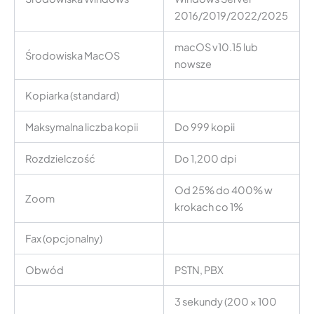
2016/2019/2022/2025
macOS v10.15 lub
Środowiska MacOS
nowsze
Kopiarka (standard)
Maksymalna liczba kopii
Do 999 kopii
Rozdzielczość
Do 1,200 dpi
Od 25% do 400% w
Zoom
krokach co 1%
Fax (opcjonalny)
Obwód
PSTN, PBX
3 sekundy (200 × 100