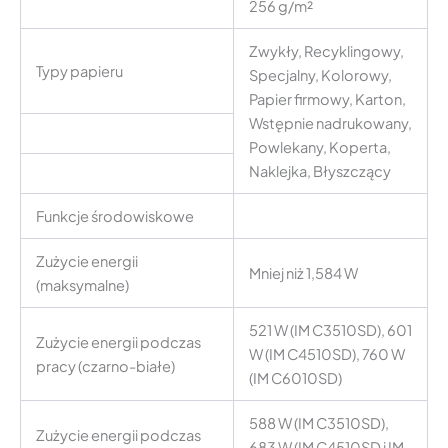
256 g/m²
Zwykły, Recyklingowy,
Typy papieru
Specjalny, Kolorowy,
Papier firmowy, Karton,
Wstępnie nadrukowany,
Powlekany, Koperta,
Naklejka, Błyszczący
Funkcje środowiskowe
Zużycie energii
Mniej niż 1,584 W
(maksymalne)
521 W (IM C3510SD), 601
Zużycie energii podczas
W (IM C4510SD), 760 W
pracy (czarno-białe)
(IM C6010SD)
588 W (IM C3510SD),
Zużycie energii podczas
683 W (IM C4510SD i IM