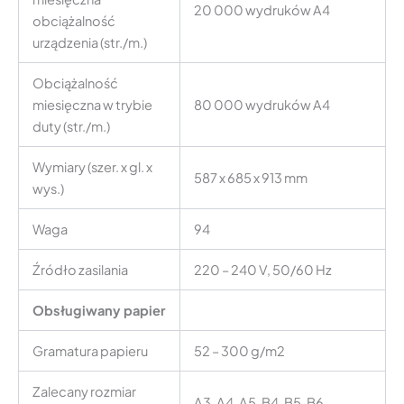
20 000 wydruków A4
obciążalność
urządzenia (str./m.)
Obciążalność
miesięczna w trybie
80 000 wydruków A4
duty (str./m.)
Wymiary (szer. x gl. x
587 x 685 x 913 mm
wys.)
Waga
94
Źródło zasilania
220 – 240 V, 50/60 Hz
Obsługiwany papier
Gramatura papieru
52 – 300 g/m2
Zalecany rozmiar
A3, A4, A5, B4, B5, B6