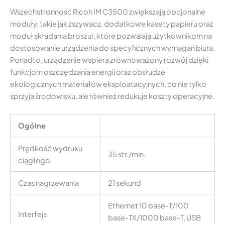
Wszechstronność Ricoh IM C3500 zwiększają opcjonalne
moduły, takie jak zszywacz, dodatkowe kasety papieru oraz
moduł składania broszur, które pozwalają użytkownikom na
dostosowanie urządzenia do specyficznych wymagań biura.
Ponadto, urządzenie wspiera zrównoważony rozwój dzięki
funkcjom oszczędzania energii oraz obsłudze
ekologicznych materiałów eksploatacyjnych, co nie tylko
sprzyja środowisku, ale również redukuje koszty operacyjne.
Ogólne
Prędkość wydruku
35 str./min.
ciągłego
Czas nagrzewania
21 sekund
Ethernet 10 base-T/100
Interfejs
base-TX/1000 base-T, USB