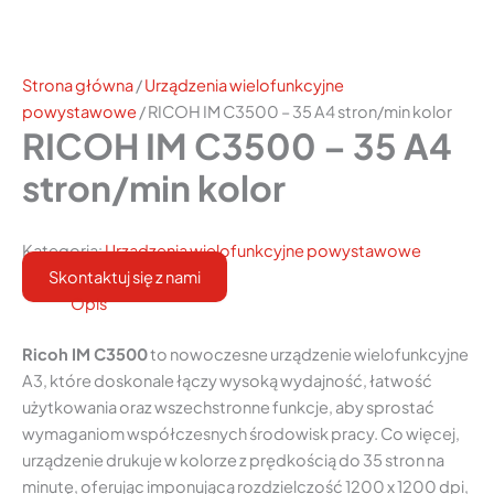
Strona główna
/
Urządzenia wielofunkcyjne
powystawowe
/ RICOH IM C3500 – 35 A4 stron/min kolor
RICOH IM C3500 – 35 A4
stron/min kolor
Kategoria:
Urządzenia wielofunkcyjne powystawowe
Skontaktuj się z nami
Opis
Ricoh IM C3500
to nowoczesne urządzenie wielofunkcyjne
A3, które doskonale łączy wysoką wydajność, łatwość
użytkowania oraz wszechstronne funkcje, aby sprostać
wymaganiom współczesnych środowisk pracy. Co więcej,
urządzenie drukuje w kolorze z prędkością do 35 stron na
minutę, oferując imponującą rozdzielczość 1200 x 1200 dpi,