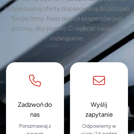
indywidualną ofertę dopasowaną do potrzeb
Twojej firmy. Nasz zespół ekspertów jest
gotowy, aby pomóc Ci wybrać najlepsze
rozwiązanie.
Zadzwoń do
Wyślij
nas
zapytanie
Porozmawiaj z
Odpowiemy w
naszym
ciągu 24 godzin