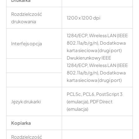
Rozdzielczość
1200 x 1200 dpi
drukowania
1284/ECP, Wireless LAN (IEEE
802.11a/b/g/n), Dodatkowa
Interfejs opcja
karta sieciowa (drugi port)
Dwukierunkowy IEEE
1284/ECP, Wireless LAN (IEEE
802.11a/b/g/n), Dodatkowa
karta sieciowa (drugi port)
PCL5c, PCL6, PostScript 3
Język drukarki
(emulacja), PDF Direct
(emulacja)
Kopiarka
Rozdzielczość