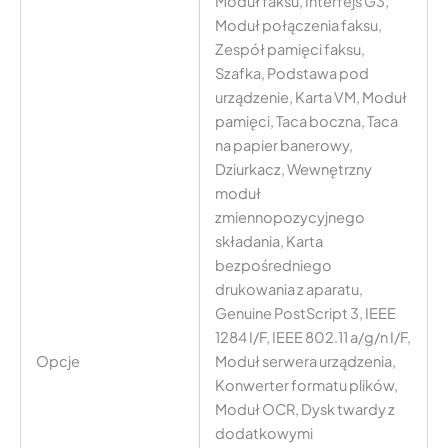
Moduł faksu, Interfejs G3,
Moduł połączenia faksu,
Zespół pamięci faksu,
Szafka, Podstawa pod
urządzenie, Karta VM, Moduł
pamięci, Taca boczna, Taca
na papier banerowy,
Dziurkacz, Wewnętrzny
moduł
zmiennopozycyjnego
składania, Karta
bezpośredniego
drukowania z aparatu,
Genuine PostScript 3, IEEE
1284 I/F, IEEE 802.11 a/g/n I/F,
Opcje
Moduł serwera urządzenia,
Konwerter formatu plików,
Moduł OCR, Dysk twardy z
dodatkowymi