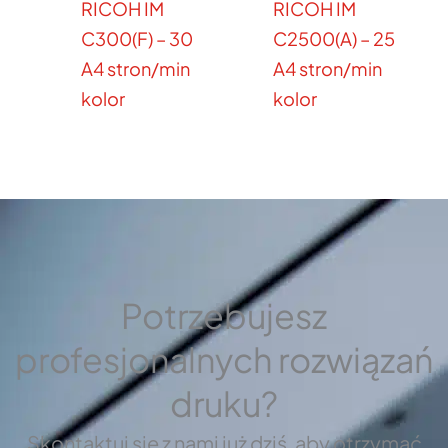
RICOH IM
RICOH IM
C300(F) – 30
C2500(A) – 25
A4 stron/min
A4 stron/min
kolor
kolor
Potrzebujesz
profesjonalnych rozwiązań
druku?
Skontaktuj się z nami już dziś, aby otrzymać