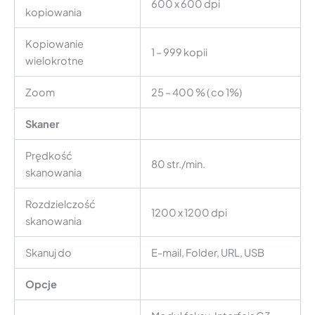
600 x 600 dpi
kopiowania
Kopiowanie
1 – 999 kopii
wielokrotne
Zoom
25 – 400 % ( co 1%)
Skaner
Prędkość
80 str./min.
skanowania
Rozdzielczość
1200 x 1200 dpi
skanowania
Skanuj do
E-mail, Folder, URL, USB
Opcje