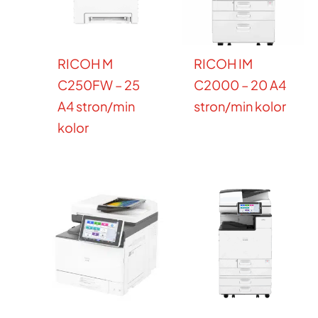
RICOH M
RICOH IM
C250FW – 25
C2000 – 20 A4
A4 stron/min
stron/min kolor
kolor