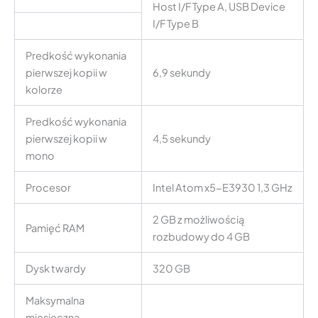
Host I/F Type A, USB Device
I/F Type B
Predkość wykonania
pierwszej kopii w
6,9 sekundy
kolorze
Predkość wykonania
pierwszej kopii w
4,5 sekundy
mono
Procesor
Intel Atom x5-E3930 1,3 GHz
2 GB z możliwością
Pamięć RAM
rozbudowy do 4 GB
Dysk twardy
320 GB
Maksymalna
miesięczna