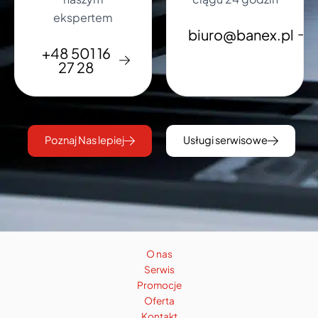
ekspertem
biuro@banex.pl
+48 501 16
27 28
Poznaj Nas lepiej
Usługi serwisowe
O nas
Serwis
Promocje
Oferta
Kontakt