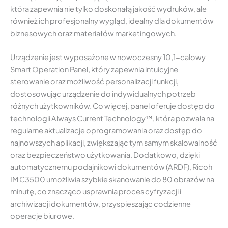
która zapewnia nie tylko doskonałą jakość wydruków, ale
również ich profesjonalny wygląd, idealny dla dokumentów
biznesowych oraz materiałów marketingowych.
Urządzenie jest wyposażone w nowoczesny 10,1-calowy
Smart Operation Panel, który zapewnia intuicyjne
sterowanie oraz możliwość personalizacji funkcji,
dostosowując urządzenie do indywidualnych potrzeb
różnych użytkowników. Co więcej, panel oferuje dostęp do
technologii Always Current Technology™, która pozwala na
regularne aktualizacje oprogramowania oraz dostęp do
najnowszych aplikacji, zwiększając tym samym skalowalność
oraz bezpieczeństwo użytkowania. Dodatkowo, dzięki
automatycznemu podajnikowi dokumentów (ARDF), Ricoh
IM C3500 umożliwia szybkie skanowanie do 80 obrazów na
minutę, co znacząco usprawnia proces cyfryzacji i
archiwizacji dokumentów, przyspieszając codzienne
operacje biurowe.